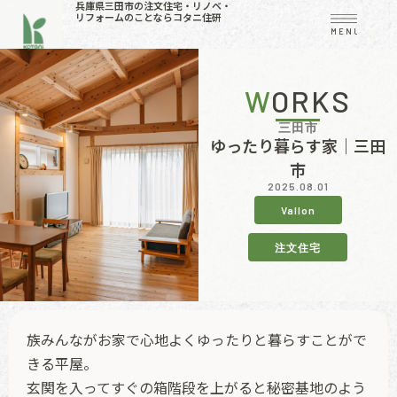
兵庫県三田市の注文住宅・リノベ・
リフォームのことならコタニ住研
MENU
WORKS
三田市
ゆったり暮らす家｜三田
市
2025.08.01
Vallon
注文住宅
族みんながお家で心地よくゆったりと暮らすことがで
きる平屋。
玄関を入ってすぐの箱階段を上がると秘密基地のよう