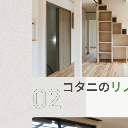
コタニの
リ
02