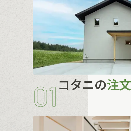
コタニの
注
01