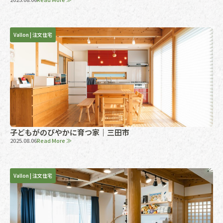
Vallon
|
注文住宅
子どもがのびやかに育つ家｜三田市
2025.08.06
Read More ≫
Vallon
|
注文住宅