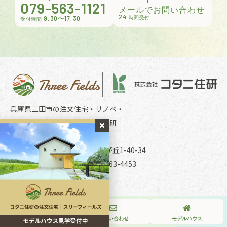
079-563-1121
メールでお問い合わせ
24
9:30〜17:30
時間受付
受付時間
兵庫県三田市の注文住宅・リノベ・
リフォームのことならコタニ住研
〒669-1535 兵庫県三田市南が丘1-40-34
TEL079-563-1121 FAX079-563-4453
Copyright © KOTANI JYUKEN All Rights Reserved.
079-563-1121
お問い合わせ
モデルハウス