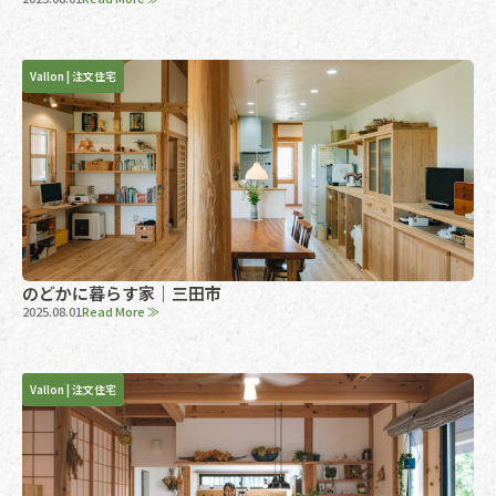
Vallon
|
注文住宅
のどかに暮らす家｜三田市
2025.08.01
Read More ≫
Vallon
|
注文住宅