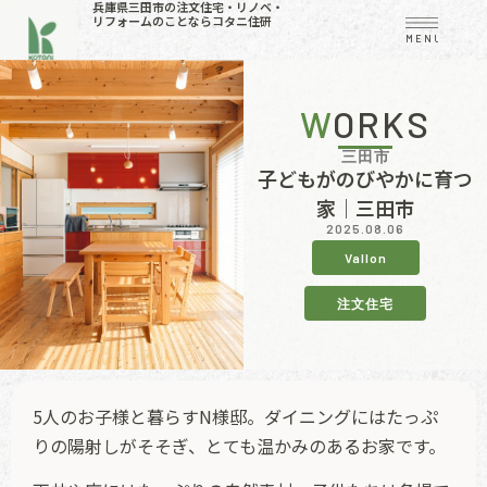
兵庫県三田市の注文住宅・リノベ・
リフォームのことならコタニ住研
MENU
WORKS
三田市
子どもがのびやかに育つ
家｜三田市
2025.08.06
Vallon
注文住宅
5人のお子様と暮らすN様邸。ダイニングにはたっぷ
りの陽射しがそそぎ、とても温かみのあるお家です。