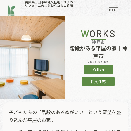
兵庫県三田市の注文住宅・リノベ・
リフォームのことならコタニ住研
MENU
WORKS
神戸市
階段がある平屋の家｜神
戸市
2025.08.06
Vallon
注文住宅
子どもたちの「階段のある家がいい」という要望を盛
り込んだ平屋のお家。