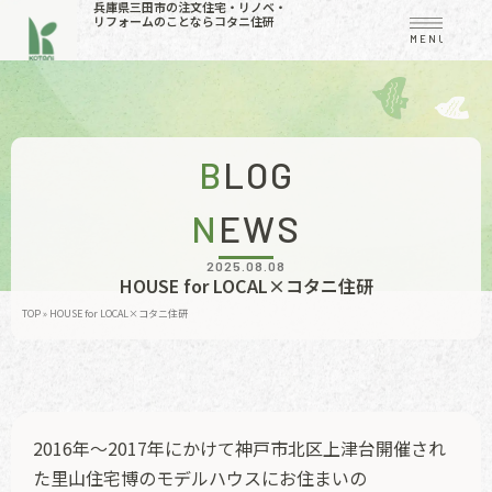
兵庫県三田市の注文住宅・リノベ・
リフォームのことならコタニ住研
MENU
BLOG
NEWS
2025.08.08
HOUSE for LOCAL×コタニ住研
TOP
»
HOUSE for LOCAL×コタニ住研
2016年～2017年にかけて神戸市北区上津台開催され
た里山住宅博のモデルハウスにお住まいの