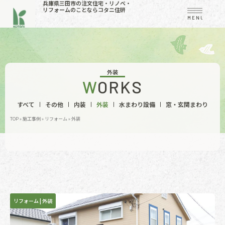
兵庫県三田市の注文住宅・リノベ・
リフォームのことならコタニ住研
MENU
外装
WORKS
すべて
その他
内装
外装
水まわり設備
窓・玄関まわり
TOP
»
施工事例
»
リフォーム
»
外装
リフォーム
|
外装